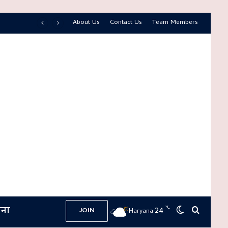
About Us
Contact Us
Team Members
ना
℃
24
Switch skin
Search 
JOIN
Haryana