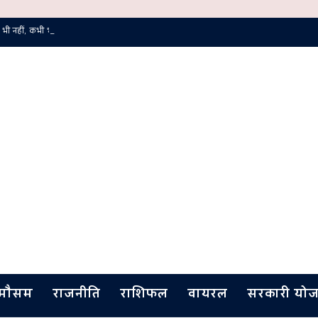
 नहीं, कभी भी नहीं’—नशे के खिलाफ डीसीपी धारणा यादव का युवाओं को संदेश
मौसम
राजनीति
राशिफल
वायरल
सरकारी योज