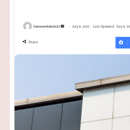
Send
harnoorksk2023
July 8, 2025
Last Updated: July 8, 2
an
email
Share