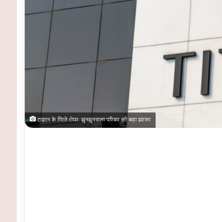
टाइटन के गिरते शेयर: झुनझुनवाला परिवार को बड़ा झटका