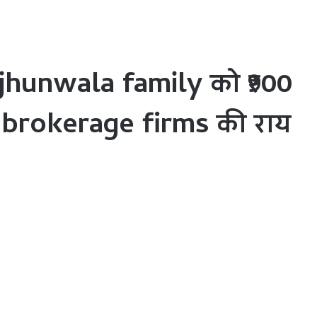
unjhunwala family को ₹900
 brokerage firms की राय