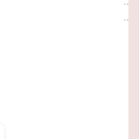
"
"
"
"