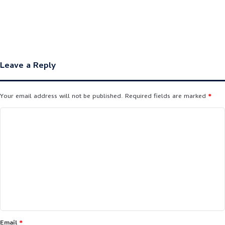
Leave a Reply
Your email address will not be published.
Required fields are marked
*
C
o
m
m
e
n
t
*
Email
*