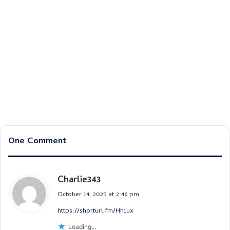
One Comment
Charlie343
s
a
October 14, 2025 at 2:46 pm
y
https://shorturl.fm/Hh1ux
s
:
Loading...