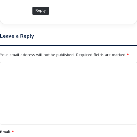
Reply
Leave a Reply
Your email address will not be published.
Required fields are marked
*
C
o
m
m
e
n
t
*
Email
*