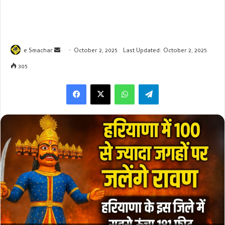
Send
e Smachar
October 2, 2025
Last Updated: October 2, 2025
an
305
email
WhatsApp
Telegram