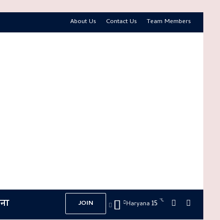
About Us
Contact Us
Team Members
ना
℃
15
Switch skin
Search f
JOIN
Haryana