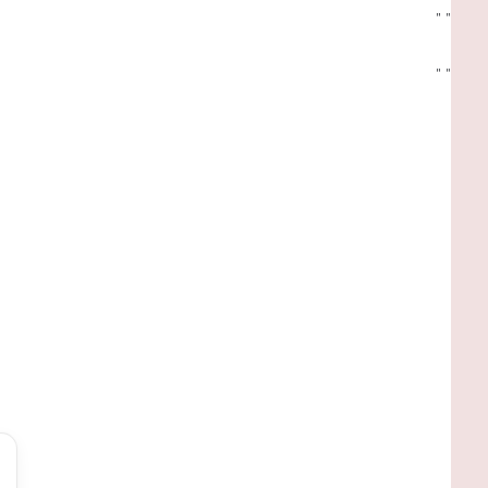
"
"
"
"