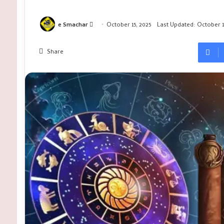
Send
e Smachar
October 15, 2025
Last Updated: October 1
an
email
Share