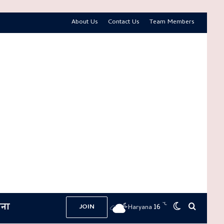
About Us
Contact Us
Team Members
ना
℃
16
Switch skin
Search 
JOIN
Haryana