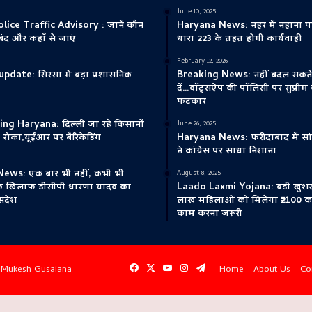
June 10, 2025
ice Traffic Advisory : जानें कौन
Haryana News: नहर में नहाना पड
े बंद और कहाँ से जाएं
धारा 223 के तहत होगी कार्यवाही
February 12, 2026
update: सिरसा में बड़ा प्रशासनिक
Breaking News: नहीं बदल सकते 
दें…वॉट्सऐप की पॉलिसी पर सुप्रीम क
फटकार
ng Haryana: दिल्ली जा रहे किसानों
June 26, 2025
 रोका,यूईआर पर बैरिकेडिंग
Haryana News: फरीदाबाद में सांस
ने कांग्रेस पर साधा निशाना
ews: एक बार भी नहीं, कभी भी
August 8, 2025
के खिलाफ डीसीपी धारणा यादव का
Laado Laxmi Yojana: बडी खुशख
संदेश
लाख महिलाओं को मिलेगा ₹2100 क
काम करना जरूरी
Facebook
X
YouTube
Instagram
Telegram
y
Mukesh Gusaiana
Home
About Us
Co