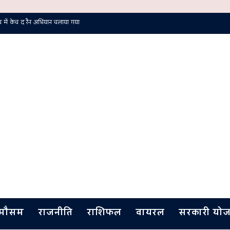
में केच द रैन अभियान चलाया गया
मौसम
राजनीति
राशिफल
वायरल
सरकारी योज