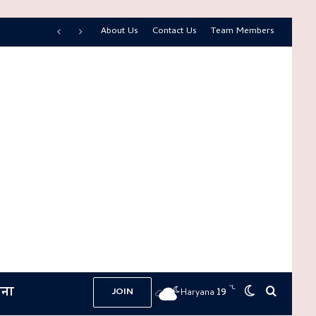
About Us
Contact Us
Team Members
ना
℃
19
Switch skin
Search 
JOIN
Haryana