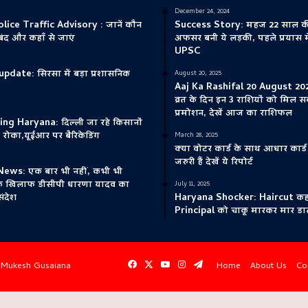
December 24, 2024
ice Traffic Advisory : जानें कौन
Success Story: महज 22 साल की उ
े बंद और कहाँ से जाएं
अफसर बनी ये लड़की, पहले प्रयास मे
UPSC
update: सिरसा में बड़ा प्रशासनिक
August 20, 2025
Aaj Ka Rashifal 20 August 2025
व्रत के दिन इन 3 राशियों को मिल स
प्रमोशन, देखें आज का राशिफल
ng Haryana: दिल्ली जा रहे किसानों
 रोका,यूईआर पर बैरिकेडिंग
March 28, 2025
क्या वोटर कार्ड के साथ आधार कार्
जरुरी हैं देखें ये रिपोर्ट
ews: एक बार भी नहीं, कभी भी
के खिलाफ डीसीपी धारणा यादव का
July 11, 2025
संदेश
Haryana Shocker: Haircut कहने प
Principal को चाकू मारकर मार डा
Facebook
X
YouTube
Instagram
Telegram
y
Mukesh Gusaiana
Home
About Us
Co