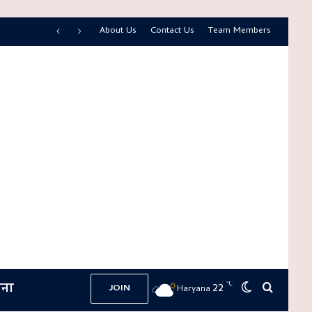
About Us
Contact Us
Team Members
ना
℃
22
Switch skin
Search 
JOIN
Haryana