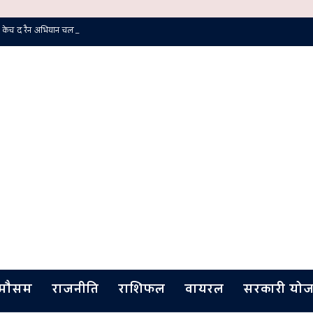
 केच द रैन अभियान चलाया गया
मौसम
राजनीति
राशिफल
वायरल
सरकारी योज