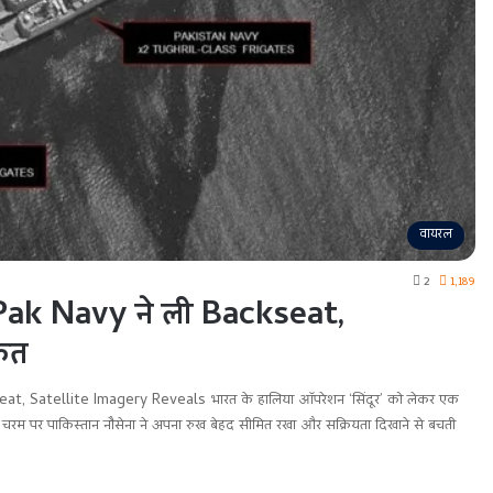
वायरल
2
1,189
Pak Navy ने ली Backseat,
ीकत
 Satellite Imagery Reveals भारत के हालिया ऑपरेशन ‘सिंदूर’ को लेकर एक
 चरम पर पाकिस्तान नौसेना ने अपना रुख बेहद सीमित रखा और सक्रियता दिखाने से बचती