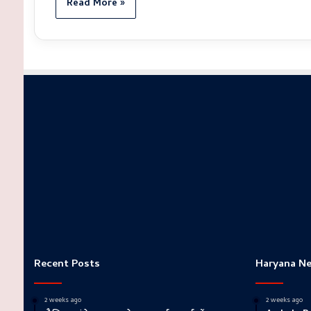
Read More »
Recent Posts
Haryana N
2 weeks ago
2 weeks ago