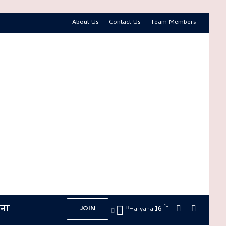
About Us
Contact Us
Team Members
ना
℃
16
Switch skin
Search f
JOIN
Haryana