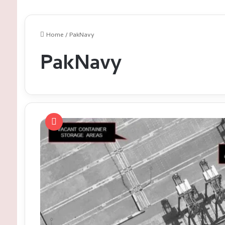
Home
/
PakNavy
PakNavy