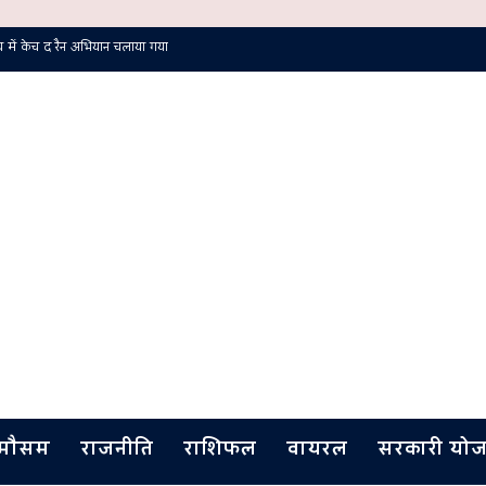
में केच द रैन अभियान चलाया गया
मौसम
राजनीति
राशिफल
वायरल
सरकारी योज