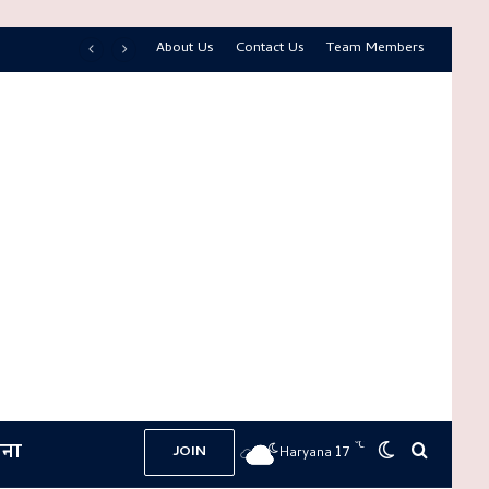
About Us
Contact Us
Team Members
ना
℃
17
Switch skin
Search 
JOIN
Haryana