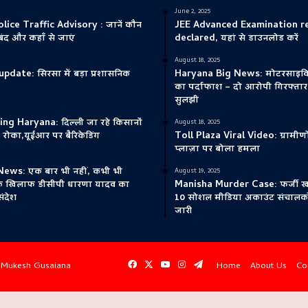
June 2, 2025
ice Traffic Advisory : जानें कौन
JEE Advanced Examination r
े बंद और कहाँ से जाएं
declared, यहां से डाउनलोड करें
August 18, 2025
update: सिरसा में बड़ा प्रशासनिक
Haryana Big News: मोटरसाइकि
का पर्दाफाश – दो आरोपी गिरफ्तार, 
सुलझी
ng Haryana: दिल्ली जा रहे किसानों
August 18, 2025
 रोका,यूईआर पर बैरिकेडिंग
Toll Plaza Viral Video: ग्रामीणो
प्लाज़ा पर बोला हमला
ews: एक बार भी नहीं, कभी भी
August 19, 2025
के खिलाफ डीसीपी धारणा यादव का
Manisha Murder Case: फर्जी ख
संदेश
10 सोशल मीडिया अकाउंट संचालको
जारी
Facebook
X
YouTube
Instagram
Telegram
y
Mukesh Gusaiana
Home
About Us
Co