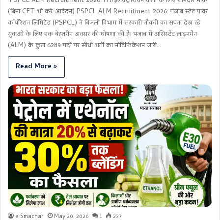
PSPCL ALM Recruitment 2026: ITI/इलेक्ट्रीशियन वालों के लिए शानदार मौका
(बिना CET भी करें आवेदन) PSPCL ALM Recruitment 2026: पंजाब स्टेट पावर
कॉर्पोरेशन लिमिटेड (PSPCL) ने बिजली विभाग में सरकारी नौकरी का सपना देख रहे
युवाओं के लिए एक बेहतरीन अवसर की घोषणा की है। पंजाब में असिस्टेंट लाइनमैन
(ALM) के कुल 6289 पदों पर सीधी भर्ती का नोटिफिकेशन जारी…
Read More »
e Smachar
May 20, 2026
1
237