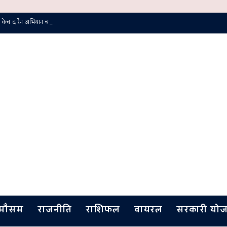
 केच द रैन अभियान चलाया गया
मौसम
राजनीति
राशिफल
वायरल
सरकारी योज