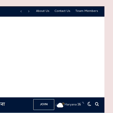
About Us
Contact Us
Team Members
ना
℃
16
Switch skin
Search 
JOIN
Haryana