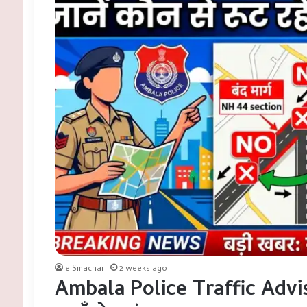
e Smachar
2 weeks ago
Ambala Police Traffic Advisory