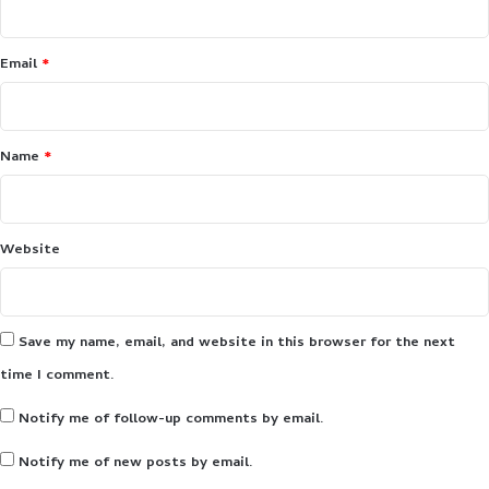
t
*
Email
*
Name
*
Website
Save my name, email, and website in this browser for the next
time I comment.
Notify me of follow-up comments by email.
Notify me of new posts by email.