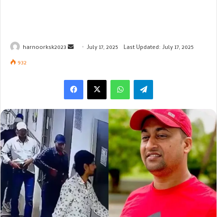
Send
harnoorksk2023
July 17, 2025
Last Updated: July 17, 2025
an
932
email
WhatsApp
Telegram