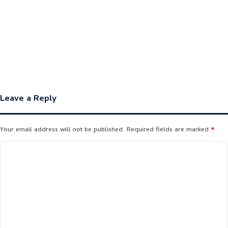
Leave a Reply
Your email address will not be published.
Required fields are marked
*
C
o
m
m
e
n