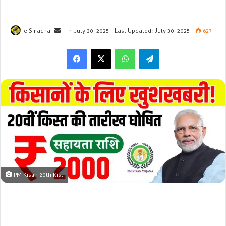
Send
e Smachar
July 30, 2025
Last Updated: July 30, 2025
627
an
WhatsApp
Telegram
email
PM Kisan 20th Kist