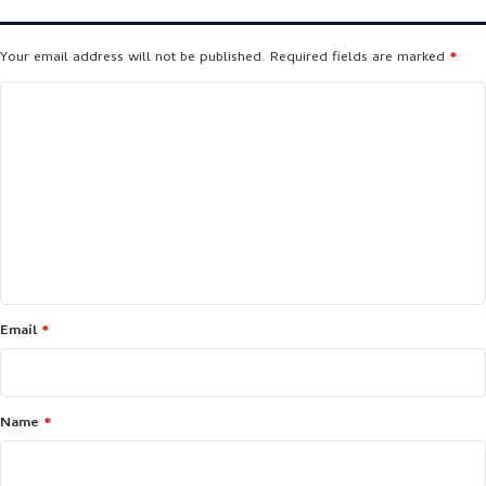
Your email address will not be published.
Required fields are marked
*
C
o
m
m
e
n
t
*
Email
*
Name
*