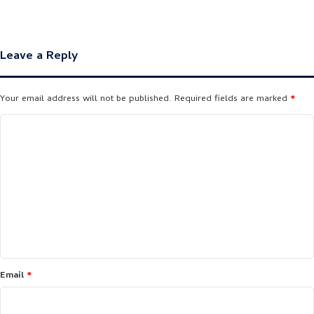
Leave a Reply
Your email address will not be published.
Required fields are marked
*
C
o
m
m
e
n
t
*
Email
*