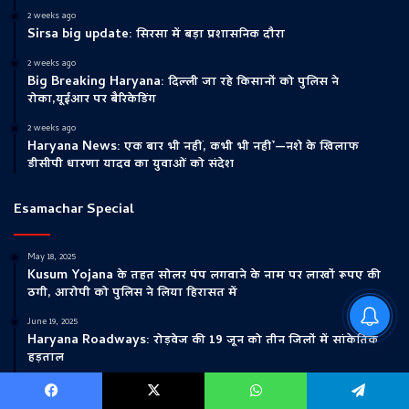
2 weeks ago
Sirsa big update: सिरसा में बड़ा प्रशासनिक दौरा
2 weeks ago
Big Breaking Haryana: दिल्ली जा रहे किसानों को पुलिस ने
रोका,यूईआर पर बैरिकेडिंग
2 weeks ago
Haryana News: एक बार भी नहीं, कभी भी नहीं’—नशे के खिलाफ
डीसीपी धारणा यादव का युवाओं को संदेश
Esamachar Special
May 18, 2025
Kusum Yojana के तहत सोलर पंप लगवाने के नाम पर लाखों रूपए की
ठगी, आरोपी को पुलिस ने लिया हिरासत में
Ambala Police Traffic
June 19, 2025
Advisory : जानें कौन से रूट रहेंगे बंद
Haryana Roadways: रोड़वेज की 19 जून को तीन जिलों में सांकेतिक
हड़ताल
May 15, 2025
Sirsa News: सिरसा में दिव्यांग युवक को अगवा कर बेल्ट से पिटने का
Facebook
X
WhatsApp
Telegram