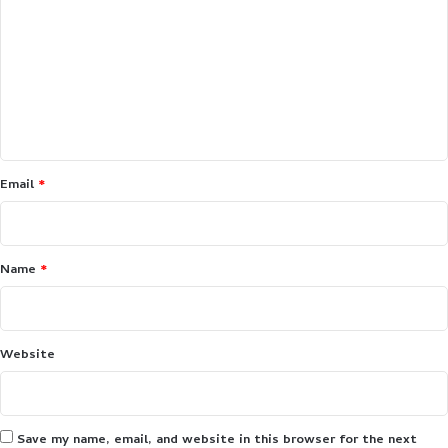
m
m
e
n
t
*
Email
*
Name
*
Website
Save my name, email, and website in this browser for the next