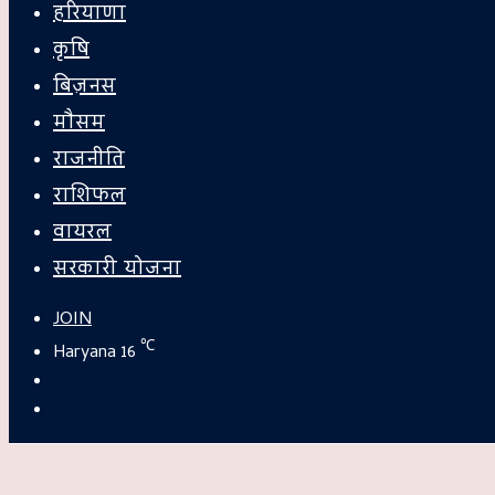
हरियाणा
कृषि
बिज़नस
मौसम
राजनीति
राशिफल
वायरल
सरकारी योजना
JOIN
℃
Haryana
16
Switch
skin
Search
for