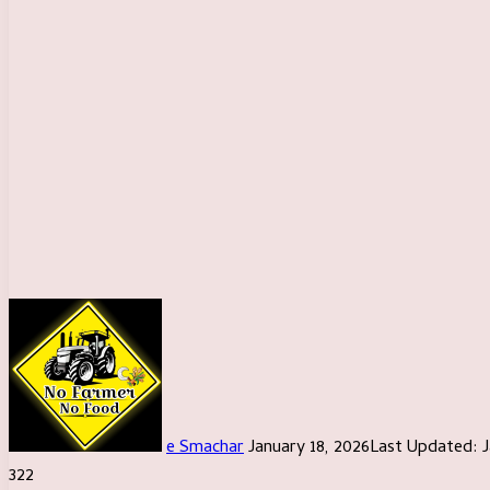
Send
an
email
e Smachar
January 18, 2026
Last Updated: J
322