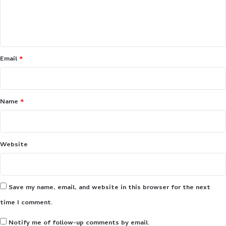
e
n
t
*
Email
*
Name
*
Website
Save my name, email, and website in this browser for the next
time I comment.
Notify me of follow-up comments by email.