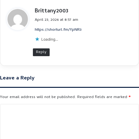
Brittany2003
s
a
April 23, 2026 at 8:57 am
y
https://shorturl.fm/YpNR3
s
:
Loading...
Reply
Leave a Reply
Your email address will not be published.
Required fields are marked
*
C
o
m
m