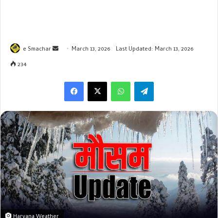
Send
e Smachar
March 13, 2026
Last Updated: March 13, 2026
an
234
email
WhatsApp
Telegram
Haryana Weather