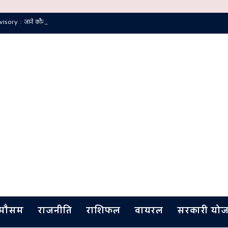
ry : जानें कौन से रूट रहेंगे बंद और कहाँ से जाएं
मौसम
राजनीति
राशिफल
वायरल
सरकारी योज