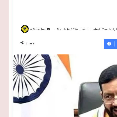
Send
e Smachar
March 14, 2026
Last Updated: March 14, 
an
email
Share