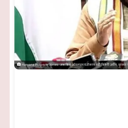
Haryana Property News: अब बिना ऑनलाइन पंजीकरण नहीं बिकेगी जमीन, सरकार ने ल