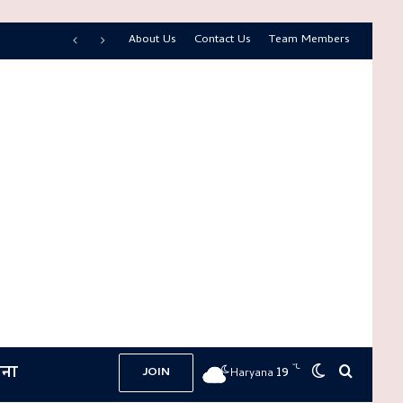
About Us
Contact Us
Team Members
ना
℃
19
Switch skin
Search 
JOIN
Haryana