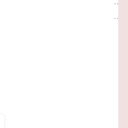
"
"
"
"