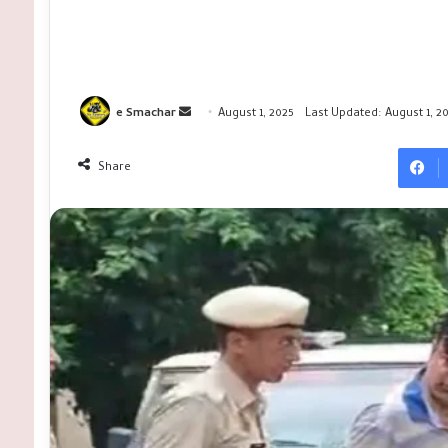
Send
e Smachar
August 1, 2025
Last Updated: August 1, 2
an
email
Share