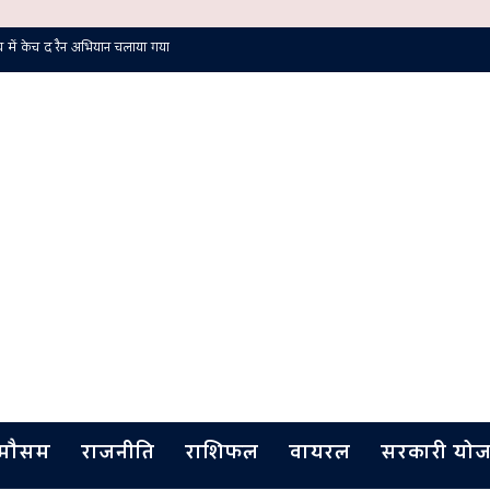
isory : जानें कौन से रूट रहेंगे बंद और कहाँ से जाएं
मौसम
राजनीति
राशिफल
वायरल
सरकारी योज