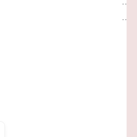
"
"
"
"