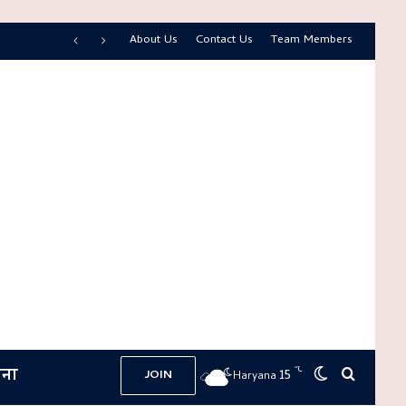
About Us
Contact Us
Team Members
ना
℃
15
Switch skin
Search 
JOIN
Haryana