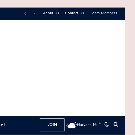
About Us
Contact Us
Team Members
ना
℃
16
Switch skin
Search 
JOIN
Haryana