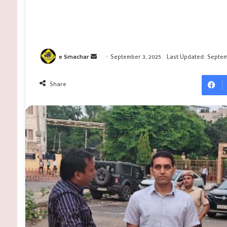
Send
e Smachar
September 3, 2025
Last Updated: Septem
an
email
Share