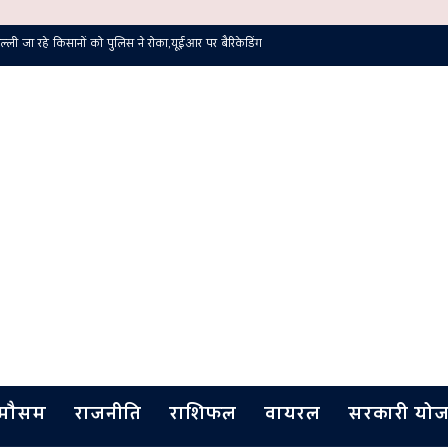
 जा रहे किसानों को पुलिस ने रोका,यूईआर पर बैरिकेडिंग
मौसम
राजनीति
राशिफल
वायरल
सरकारी योज