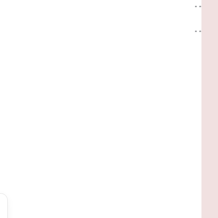
"
"
"
"