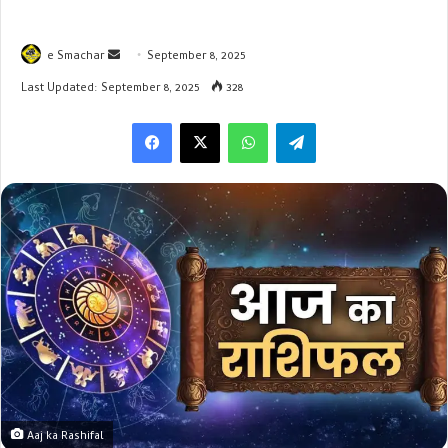
Send
e Smachar
September 8, 2025
an
Last Updated: September 8, 2025
328
email
WhatsApp
Telegram
Aaj ka Rashifal