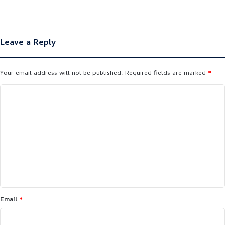
Leave a Reply
Your email address will not be published.
Required fields are marked
*
C
o
m
m
e
n
t
*
Email
*