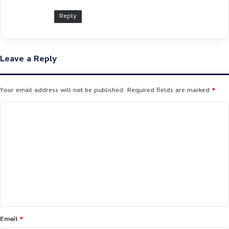
Reply
Leave a Reply
Your email address will not be published.
Required fields are marked
*
C
o
m
m
e
n
t
*
Email
*