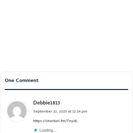
One Comment
Debbie1813
s
a
September 22, 2025 at 12:24 pm
y
https://shorturl.fm/ToydL
s
:
Loading...