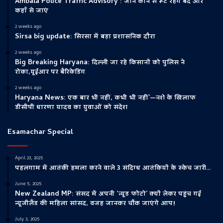
Ambala Police Traffic Advisory : जानें कौन से रूट रहेंगे बंद और
कहाँ से जाएं
2 weeks ago
Sirsa big update: सिरसा में बड़ा प्रशासनिक दौरा
2 weeks ago
Big Breaking Haryana: दिल्ली जा रहे किसानों को पुलिस ने
रोका,यूईआर पर बैरिकेडिंग
2 weeks ago
Haryana News: एक बार भी नहीं, कभी भी नहीं’—नशे के खिलाफ
डीसीपी धारणा यादव का युवाओं को संदेश
Esamachar Special
April 23, 2025
पहलगाम में आतंकी हमला करने वाले 3 संदिग्ध आतंकियों के स्केच जारी…
June 5, 2025
New Zealand MP: संसद में अपनी ‘न्यूड फोटो’ क्यों लेकर पहुंच गई
न्यूजीलैंड की महिला सांसद, वजह जानकर चौंक जाएंगे आप!
July 3, 2025