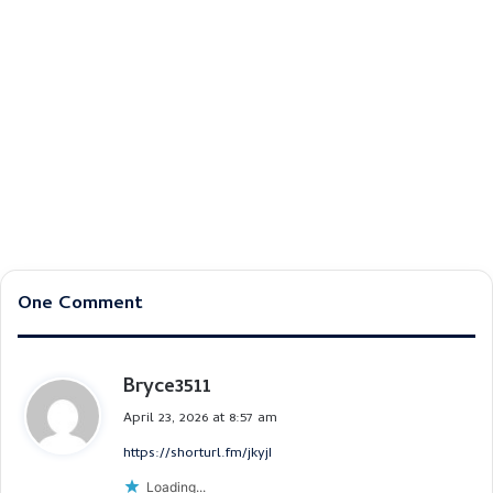
One Comment
Bryce3511
s
a
April 23, 2026 at 8:57 am
y
https://shorturl.fm/jkyjI
s
:
Loading...