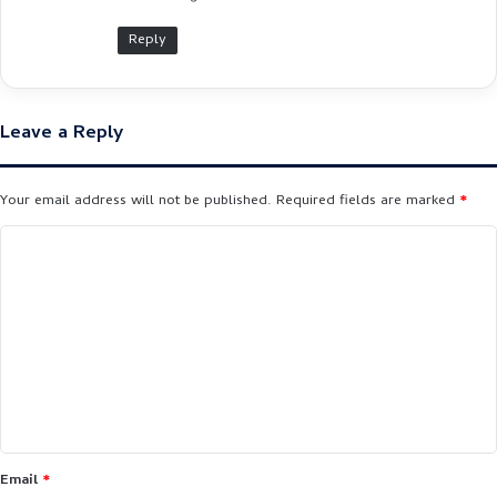
Reply
Leave a Reply
Your email address will not be published.
Required fields are marked
*
C
o
m
m
e
n
t
*
Email
*